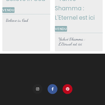
VENDU
Believe in God
VENDU
Yahvé Shamma :
L’Eternel est ici