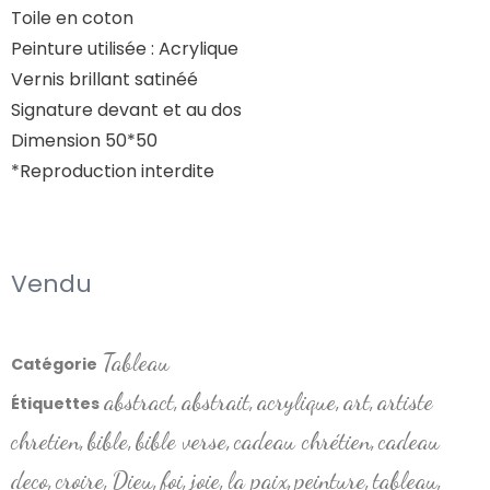
Toile en coton
Peinture utilisée : Acrylique
Vernis brillant satinéé
Signature devant et au dos
Dimension 50*50
*Reproduction interdite
Vendu
Tableau
Catégorie
abstract
abstrait
acrylique
art
artiste
Étiquettes
,
,
,
,
chretien
bible
bible verse
cadeau chrétien
cadeau
,
,
,
,
deco
croire
Dieu
foi
joie
la paix
peinture
tableau
,
,
,
,
,
,
,
,