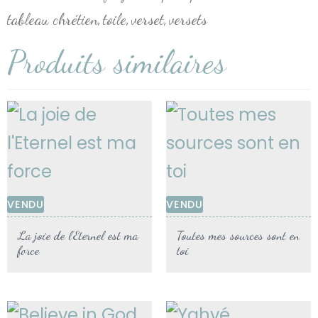
tableau chrétien
toile
verset
versets
,
,
,
Produits similaires
VENDU
VENDU
La joie de l’Eternel est ma
Toutes mes sources sont en
force
toi