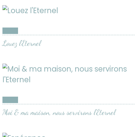
décr
Vendu
Louez l’Eternel
Vendu
Moi & ma maison, nous servirons l’Eternel