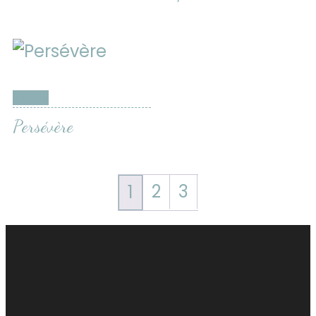
Vendu
Persévère
2
3
1