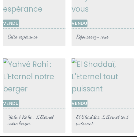
VENDU
VENDU
Cette espérance
Rejouissez-vous
VENDU
VENDU
Yahvé Rohi : L’Eternel
El Shaddaï, L’Eternel tout
notre berger
puissant