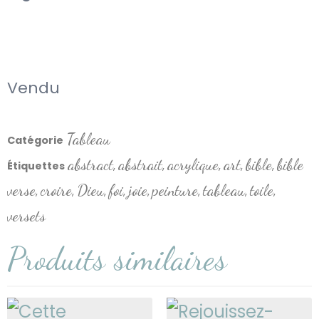
Vendu
Tableau
Catégorie
abstract
abstrait
acrylique
art
bible
bible
Étiquettes
,
,
,
,
,
verse
croire
Dieu
foi
joie
peinture
tableau
toile
,
,
,
,
,
,
,
,
versets
Produits similaires