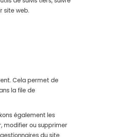
ls de suivis tiers, suivre
 site web.
ment. Cela permet de
ns la file de
tockons également les
ir, modifier ou supprimer
 gestionnaires du site