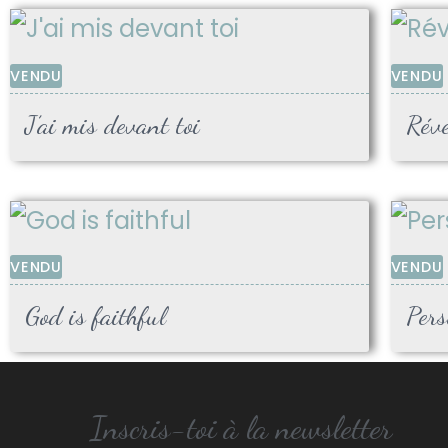
VENDU
VENDU
J’ai mis devant toi
Réve
VENDU
VENDU
God is faithful
Pers
Inscris-toi à la newsletter