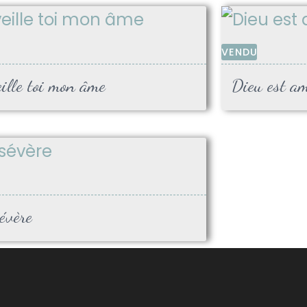
VENDU
ille toi mon âme
Dieu est a
évère