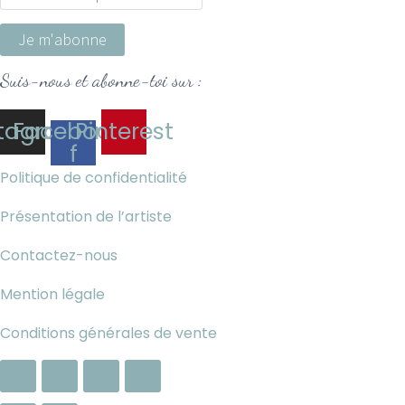
Suis-nous et abonne-toi sur :
stagram
Facebook-
Pinterest
f
Politique de confidentialité
Présentation de l’artiste
Contactez-nous
Mention légale
Conditions générales de vente