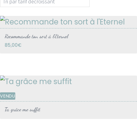
prix
décr
Recommande ton sort à l’Eternel
85,00
€
VENDU
Ta grâce me suffit