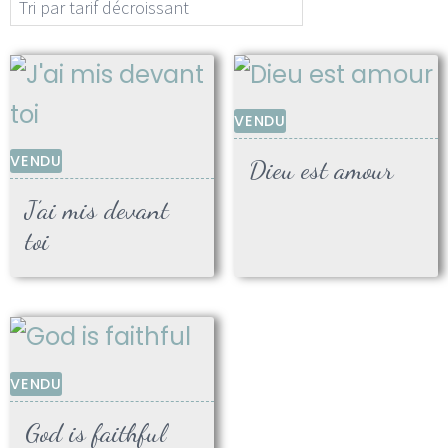
VENDU
VENDU
Dieu est amour
J’ai mis devant
toi
VENDU
God is faithful